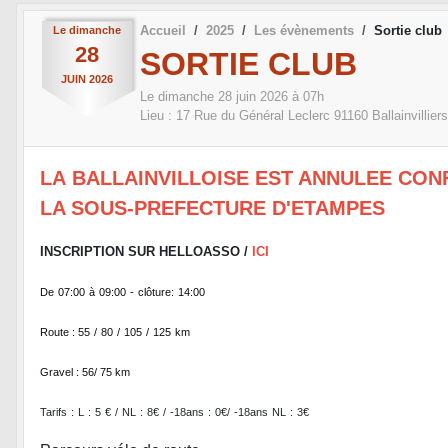
Accueil
2025
Les évènements
Sortie club
Le
dimanche
28
SORTIE CLUB
JUIN
2026
Le
dimanche
28
juin
2026
à 07h
Lieu :
17 Rue du Général Leclerc
91160
Ballainvilliers
LA
BALLAINVILLOISE EST ANNULEE CON
LA SOUS-PREFECTURE D'ETAMPES
INSCRIPTION SUR HELLOASSO /
ICI
De
07:00
à
09:00
-
clôture:
14:00
Route : 55
/
80
/
105
/
125
km
Gravel : 56/ 75 km
Tarifs
:
L
:
5
€
/
NL
:
8€
/
-18ans
:
0€/
-18ans
NL
:
3€