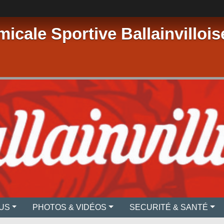
micale Sportive Ballainvillois
US
PHOTOS & VIDÉOS
SECURITÉ & SANTÉ