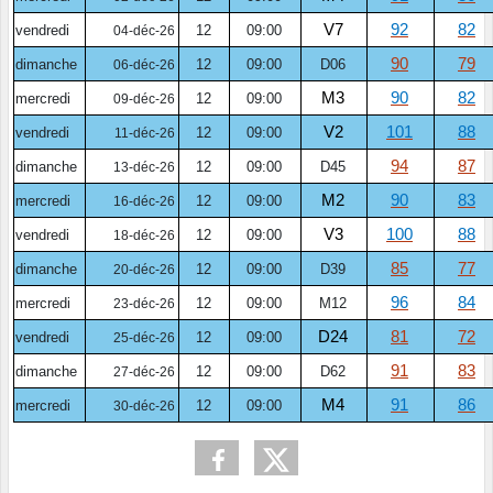
V7
92
82
vendredi
12
09:00
04-déc-26
90
79
dimanche
12
09:00
D06
06-déc-26
M3
90
82
mercredi
12
09:00
09-déc-26
V2
101
88
vendredi
12
09:00
11-déc-26
94
87
dimanche
12
09:00
D45
13-déc-26
M2
90
83
mercredi
12
09:00
16-déc-26
V3
100
88
vendredi
12
09:00
18-déc-26
85
77
dimanche
12
09:00
D39
20-déc-26
96
84
mercredi
12
09:00
M12
23-déc-26
D24
81
72
vendredi
12
09:00
25-déc-26
91
83
dimanche
12
09:00
D62
27-déc-26
M4
91
86
mercredi
12
09:00
30-déc-26