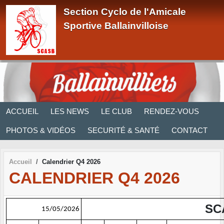
Panneau de gestion des cookies
Section Cyclo de l'Amicale
Sportive Ballainvilloise
ACCUEIL
LES NEWS
LE CLUB
RENDEZ-VOUS
PHOTOS & VIDÉOS
SECURITÉ & SANTÉ
CONTACT
Accueil
Calendrier Q4 2026
CALENDRIER Q4 2026
SCA
15/05/2026