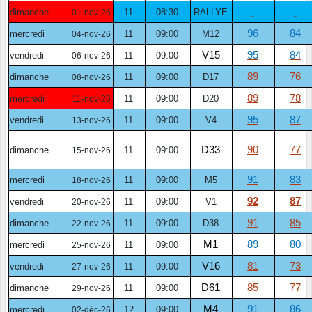
dimanche
11
08:30
RALLYE
01-nov-26
96
84
mercredi
11
09:00
M12
04-nov-26
V15
95
84
vendredi
11
09:00
06-nov-26
89
76
dimanche
11
09:00
D17
08-nov-26
89
78
mercredi
11
09:00
D20
11-nov-26
95
87
vendredi
11
09:00
V4
13-nov-26
D33
90
77
dimanche
11
09:00
15-nov-26
91
83
mercredi
11
09:00
M5
18-nov-26
92
87
vendredi
11
09:00
V1
20-nov-26
91
85
dimanche
11
09:00
D38
22-nov-26
M1
89
80
mercredi
11
09:00
25-nov-26
V16
81
73
vendredi
11
09:00
27-nov-26
D61
85
77
dimanche
11
09:00
29-nov-26
M4
91
86
mercredi
12
09:00
02-déc-26