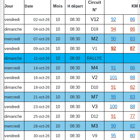
Circuit
Jour
Mois
KM 
Date
H départ
N°
V12
92
86
vendredi
10
08:30
02-oct-26
94
86
dimanche
10
08:30
D19
04-oct-26
M2
90
83
mercredi
10
08:30
07-oct-26
92
87
vendredi
10
08:30
V1
09-oct-26
dimanche
10
08:00
RALLYE
11-oct-26
M4
91
86
mercredi
10
08:30
14-oct-26
V2
101
88
vendredi
10
08:30
16-oct-26
91
82
dimanche
10
08:30
D10
18-oct-26
M7
95
83
mercredi
10
08:30
21-oct-26
V3
100
88
vendredi
10
08:30
23-oct-26
91
77
dimanche
10
08:30
D12
25-oct-26
M3
90
82
mercredi
10
08:30
28-oct-26
95
80
vendredi
10
08:30
V9
30-oct-26