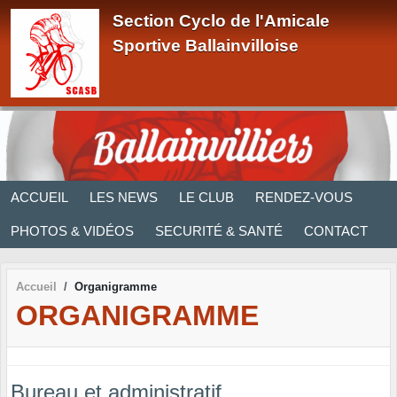
Panneau de gestion des cookies
Section Cyclo de l'Amicale
Sportive Ballainvilloise
ACCUEIL
LES NEWS
LE CLUB
RENDEZ-VOUS
PHOTOS & VIDÉOS
SECURITÉ & SANTÉ
CONTACT
Accueil
Organigramme
ORGANIGRAMME
Bureau et administratif