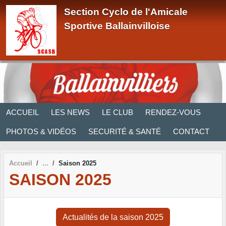
Panneau de gestion des cookies
Section Cyclo de l'Amicale
Sportive Ballainvilloise
ACCUEIL
LES NEWS
LE CLUB
RENDEZ-VOUS
PHOTOS & VIDÉOS
SECURITÉ & SANTÉ
CONTACT
Accueil
Saison 2025
SAISON 2025
Actualités de la saison 2025