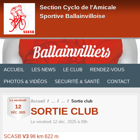
Panneau de gestion des cookies
Section Cyclo de l'Amicale
Sportive Ballainvilloise
ACCUEIL
LES NEWS
LE CLUB
RENDEZ-VOUS
PHOTOS & VIDÉOS
SECURITÉ & SANTÉ
CONTACT
Le
vendredi
Accueil
Sortie club
12
SORTIE CLUB
DÉC.
2025
Le
vendredi
12
déc.
2025
à 09h
SCASB
V3
98 km 622 m