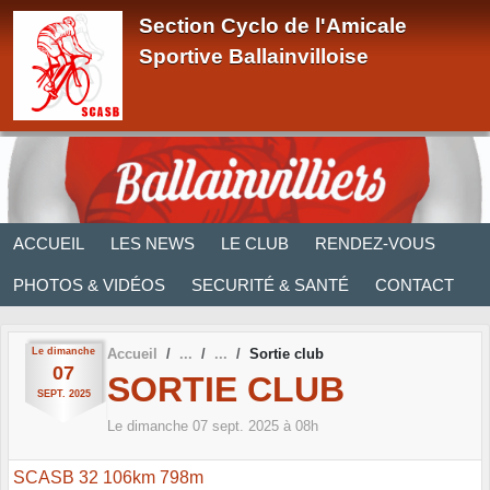
Panneau de gestion des cookies
Section Cyclo de l'Amicale
Sportive Ballainvilloise
ACCUEIL
LES NEWS
LE CLUB
RENDEZ-VOUS
PHOTOS & VIDÉOS
SECURITÉ & SANTÉ
CONTACT
Le
dimanche
Accueil
Sortie club
07
SORTIE CLUB
SEPT.
2025
Le
dimanche
07
sept.
2025
à 08h
SCASB 32 106km 798m