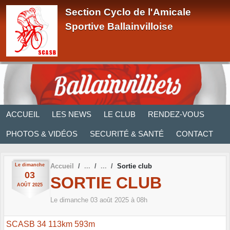
Panneau de gestion des cookies
Section Cyclo de l'Amicale
Sportive Ballainvilloise
ACCUEIL
LES NEWS
LE CLUB
RENDEZ-VOUS
PHOTOS & VIDÉOS
SECURITÉ & SANTÉ
CONTACT
Le
dimanche
Accueil
Sortie club
03
SORTIE CLUB
AOÛT
2025
Le
dimanche
03
août
2025
à 08h
SCASB 34 113km 593m