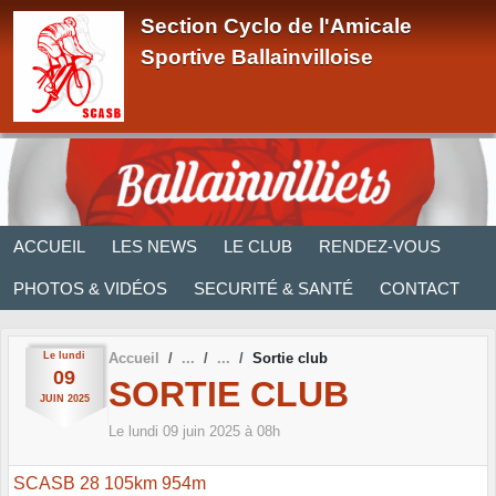
Panneau de gestion des cookies
Section Cyclo de l'Amicale
Sportive Ballainvilloise
ACCUEIL
LES NEWS
LE CLUB
RENDEZ-VOUS
PHOTOS & VIDÉOS
SECURITÉ & SANTÉ
CONTACT
Le
lundi
Accueil
Sortie club
09
SORTIE CLUB
JUIN
2025
Le
lundi
09
juin
2025
à 08h
SCASB 28 105km 954m