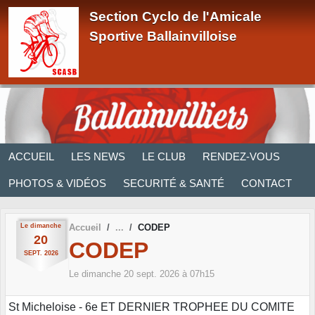
Panneau de gestion des cookies
Section Cyclo de l'Amicale
Sportive Ballainvilloise
ACCUEIL
LES NEWS
LE CLUB
RENDEZ-VOUS
PHOTOS & VIDÉOS
SECURITÉ & SANTÉ
CONTACT
Le
dimanche
Accueil
CODEP
20
CODEP
SEPT.
2026
Le
dimanche
20
sept.
2026
à 07h15
St Micheloise - 6e ET DERNIER TROPHEE DU COMITE