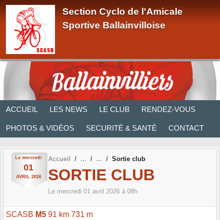
Panneau de gestion des cookies
Section Cyclo de l'Amicale
Sportive Ballainvilloise
ACCUEIL
LES NEWS
LE CLUB
RENDEZ-VOUS
PHOTOS & VIDÉOS
SECURITÉ & SANTÉ
CONTACT
Le
mercredi
Accueil
Sortie club
01
SORTIE CLUB
AVRIL
2026
Le
mercredi
01
avril
2026
à 08h
SCASB
M5
91 km 731 m