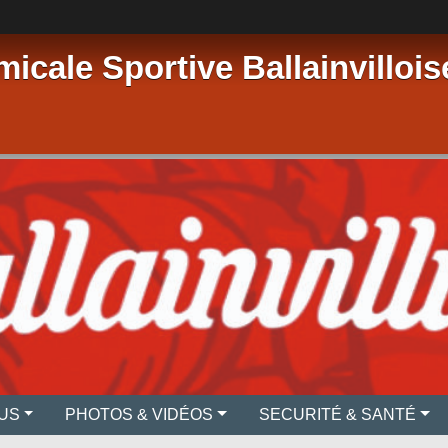
micale Sportive Ballainvillois
US
PHOTOS & VIDÉOS
SECURITÉ & SANTÉ