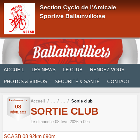
Panneau de gestion des cookies
Section Cyclo de l'Amicale
Sportive Ballainvilloise
ACCUEIL
LES NEWS
LE CLUB
RENDEZ-VOUS
PHOTOS & VIDÉOS
SECURITÉ & SANTÉ
CONTACT
Le
dimanche
Accueil
Sortie club
08
SORTIE CLUB
FÉVR.
2026
Le
dimanche
08
févr.
2026
à 09h
SCASB 08 92km 690m