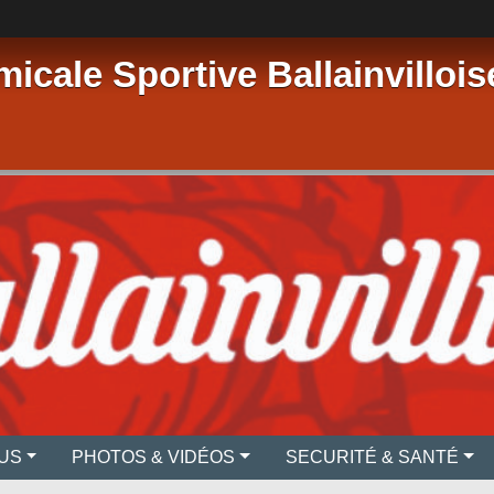
micale Sportive Ballainvillois
US
PHOTOS & VIDÉOS
SECURITÉ & SANTÉ