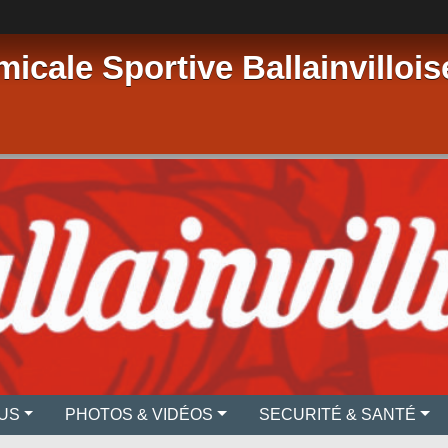
micale Sportive Ballainvillois
US
PHOTOS & VIDÉOS
SECURITÉ & SANTÉ