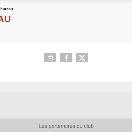
 bureau
AU
Les partenaires du club