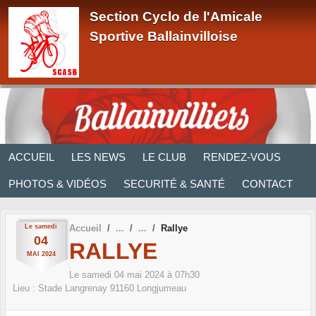
Panneau de gestion des cookies
Section Cyclo de l'Amicale
Sportive Ballainvilloise
ACCUEIL
LES NEWS
LE CLUB
RENDEZ-VOUS
PHOTOS & VIDÉOS
SECURITÉ & SANTÉ
CONTACT
Le
samedi
Accueil
Rallye
04
RALLYE
MAI
2024
Le
samedi
04
mai
2024
à 07h30
Lieu :
Stade Langrenay
91160
Longjumeau