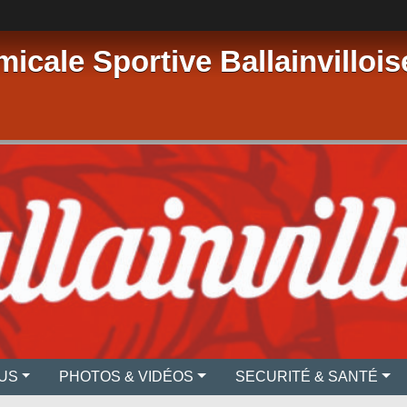
micale Sportive Ballainvillois
US
PHOTOS & VIDÉOS
SECURITÉ & SANTÉ